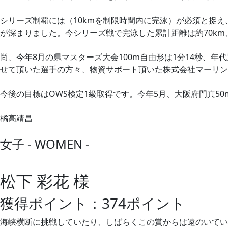
シリーズ制覇には（10kmを制限時間内に完泳）が必須と捉え
が深まりました。今シリーズ戦で完泳した累計距離は約70k
尚、今年8月の県マスターズ大会100m自由形は1分14秒、
せて頂いた選手の方々、物資サポート頂いた株式会社マーリン
今後の目標はOWS検定1級取得です。今年5月、大阪府門真5
橘高靖昌
女子 - WOMEN -
松下 彩花 様
獲得ポイント：374ポイント
海峡横断に挑戦していたり、しばらくこの賞からは遠のいてい