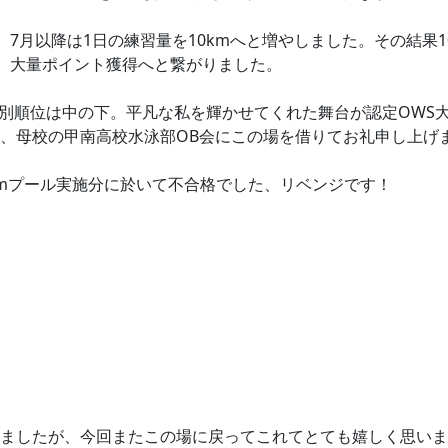
、7月以降は1日の練習量を10kmへと増やしました。その結果
m、大量ポイント獲得へと繋がりました。
年代別順位は中の下。平凡な私を輝かせてくれた舞台が認定OW
、母校の甲南高校水泳部OB会にこの場を借りてお礼申し上げ
0mプール実施分に於いて不合格でした、リベンジです！
ましたが、今回またこの場に戻ってこれてとても嬉しく思いま