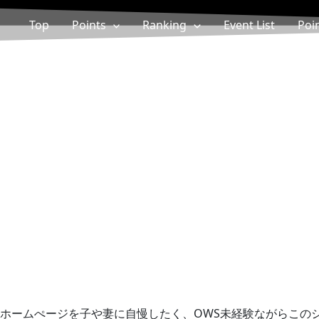
Top
Points
Ranking
Event List
Poi
ホームぺージを子や妻に自慢したく、OWS未経験ながらこの