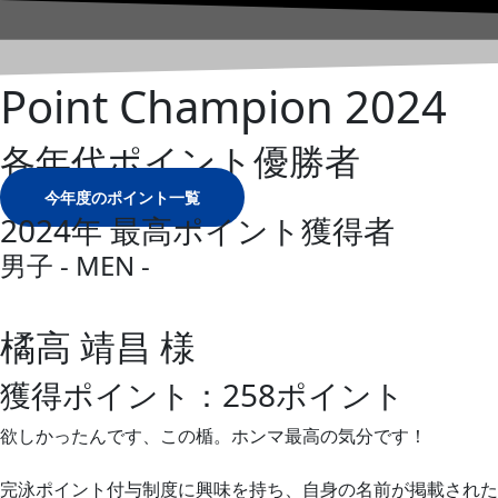
内
容
を
Point Champion 2024
ス
キ
ッ
各年代ポイント優勝者
プ
今年度のポイント一覧
2024年 最高ポイント獲得者
男子 - MEN -
橘高 靖昌 様
獲得ポイント：258ポイント
欲しかったんです、この楯。ホンマ最高の気分です！
完泳ポイント付与制度に興味を持ち、自身の名前が掲載された